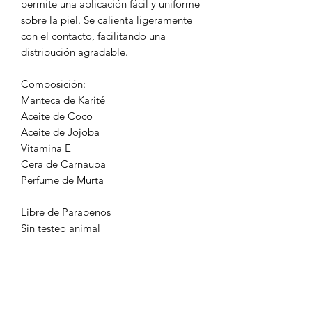
permite una aplicación fácil y uniforme
sobre la piel. Se calienta ligeramente
con el contacto, facilitando una
distribución agradable.
Composición:
Manteca de Karité
Aceite de Coco
Aceite de Jojoba
Vitamina E
Cera de Carnauba
Perfume de Murta
Libre de Parabenos
Sin testeo animal
Apto para Veganos
¿Cómo usarlo?
Aplique una pequeña cantidad en las
muñecas o el cuello.