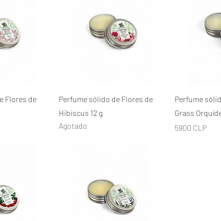
ápida
Vista rápida
Vis
e Flores de
Perfume sólido de Flores de
Perfume sóli
Hibiscus 12 g
Grass Orquíde
Agotado
Precio
5900 CLP