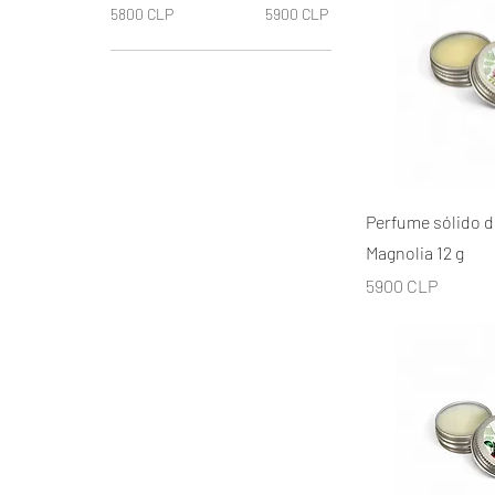
5800 CLP
5900 CLP
Vista r
Perfume sólido d
Magnolia 12 g
Precio
5900 CLP