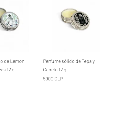
ta rápida
Vista rápida
do de Lemon
Perfume sólido de Tepa y
as 12 g
Canelo 12 g
Precio
5900 CLP