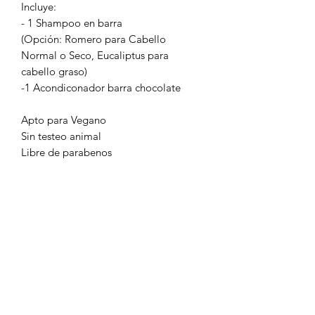
Incluye:
- 1 Shampoo en barra
(Opción: Romero para Cabello
Normal o Seco, Eucaliptus para
cabello graso)
-1 Acondiconador barra chocolate
Apto para Vegano
Sin testeo animal
Libre de parabenos
POLÍTICA DE ENVÍOS
Los envíos son despachados dentro de
48 hrs. (días hábiles) vía Starken,
Cacem Express u otro de acuerdo a las
indicaciones, preferencias y previo
contacto@laboratie.cl
acuerdo entre el cliente y Ckunza.
+56 9 90780046
Compras superiores a $45.000 envío