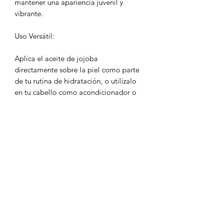
mantener una apariencia juvenil y
vibrante.
Uso Versátil:
Aplica el aceite de jojoba
directamente sobre la piel como parte
de tu rutina de hidratación, o utilízalo
en tu cabello como acondicionador o
tratamiento para el cuero cabelludo.
También es perfecto para utilizar como
aceite de masaje o como ingrediente
en formulaciones de cuidado capilar y
facial.
Incorpora el aceite de jojoba en tu día
a día y experimenta la magia de este
maravilloso regalo de la naturaleza,
ideal para realzar tu belleza de manera
natural y efectiva.