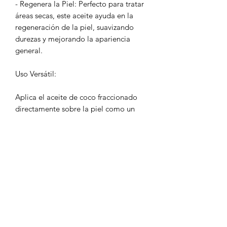
- Regenera la Piel: Perfecto para tratar
áreas secas, este aceite ayuda en la
regeneración de la piel, suavizando
durezas y mejorando la apariencia
general.
Uso Versátil:
Aplica el aceite de coco fraccionado
directamente sobre la piel como un
humectante, o utilízalo en tu cabello
como tratamiento intensivo o
acondicionador. También es ideal para
masajes, siendo un excelente vehículo
para aceites esenciales o como base
para cremas y lociones.
Incorpora el aceite de coco
fraccionado en tu rutina diaria y
disfruta de sus beneficios