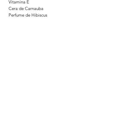
Vitamina E
Cera de Carnauba
Perfume de Hibiscus
Libre de Parabenos
Sin testeo animal
Apto para Veganos
¿Cómo usarlo?
Aplique una pequeña cantidad en las
muñecas o el cuello.
Tip: Los aromas duran más si la piel
está hidratada.
POLÍTICA DE ENVÍOS
Los envíos son despachados dentro de
24 hrs. (días hábiles) vía Correos Chile